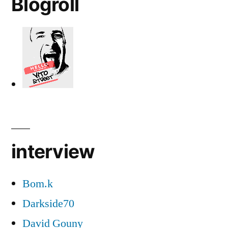
Blogroll
interview
Bom.k
Darkside70
David Gouny