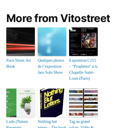
More from Vitostreet
Paris Street Art
Quelques photos
Exposition C215
Book
de l’exposition
– “Prophètes” à la
Jace Solo Show
Chapelle-Saint-
Louis (Paris)
Ludo (Nature
Nothing but
Tag au grand
Revenge) :
letters – The book
palais: Vidéo &