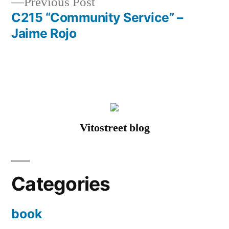
Previous
Previous Post
navigation
post:
C215 “Community Service” –
Jaime Rojo
Vitostreet blog
Categories
book