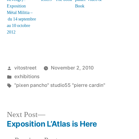
Exposition
Book
Métal Militia –
du 14 septembre
au 10 octobre
2012
Posted
vitostreet
November 2, 2010
by
Posted
exhibitions
in
Tags:
"pixen pancho" studio55 "pierre cardin"
Next
Next Post
post:
Exposition L’Atlas is Here
Post