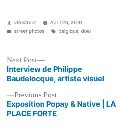
Posted
vitostreet
April 26, 2010
by
Posted
Tags:
street photos
belgique
,
doel
in
Next
Next Post
post:
Interview de Philippe
Post
Baudelocque, artiste visuel
navigation
Previous
Previous Post
post:
Exposition Popay & Native | LA
PLACE FORTE