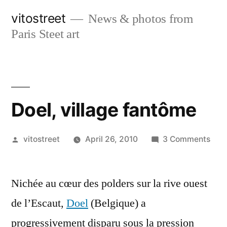
Skip
vitostreet
News & photos from
to
Paris Steet art
content
Doel, village fantôme
Posted
on
vitostreet
April 26, 2010
3 Comments
by
Doel
vill
Nichée au cœur des polders sur la rive ouest
fan
de l’Escaut,
Doel
(Belgique) a
progressivement disparu sous la pression