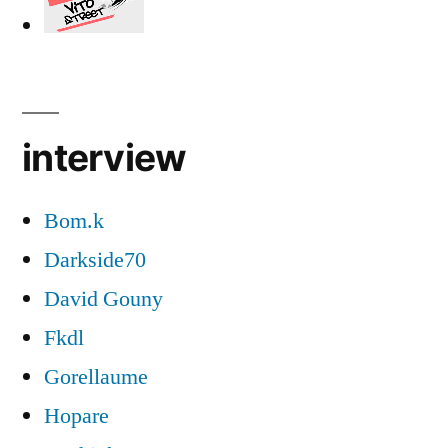
interview
Bom.k
Darkside70
David Gouny
Fkdl
Gorellaume
Hopare