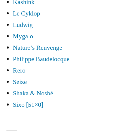
Kashink
Le Cyklop
Ludwig
Mygalo
Nature’s Renvenge
Philippe Baudelocque
Rero
Seize
Shaka & Nosbé
Sixo [51×0]