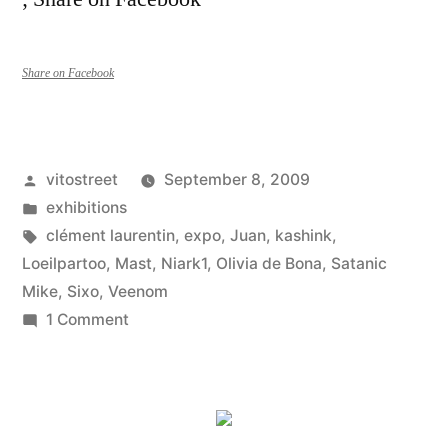
Share on Facebook
Posted
vitostreet
September 8, 2009
by
Posted
exhibitions
in
Tags:
clément laurentin
,
expo
,
Juan
,
kashink
,
Loeilpartoo
,
Mast
,
Niark1
,
Olivia de Bona
,
Satanic
Mike
,
Sixo
,
Veenom
on
1 Comment
Kashink,Clément
larentin,
Niark,
Sixo…