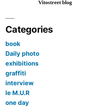
Vitostreet blog
exposent
ce
vendredi
Categories
book
Daily photo
exhibitions
graffiti
interview
le M.U.R
one day