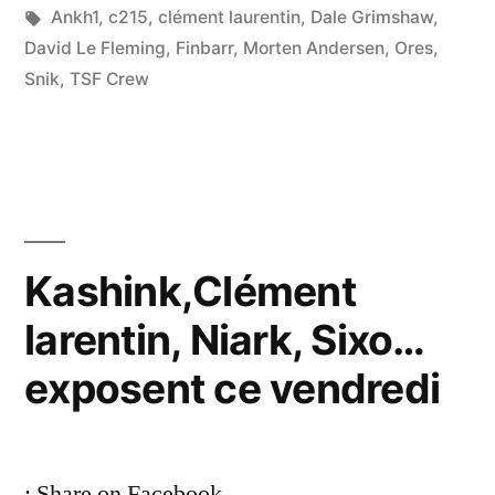
in
Tags:
Ankh1
,
c215
,
clément laurentin
,
Dale Grimshaw
,
David Le Fleming
,
Finbarr
,
Morten Andersen
,
Ores
,
Snik
,
TSF Crew
Kashink,Clément
larentin, Niark, Sixo…
exposent ce vendredi
; Share on Facebook