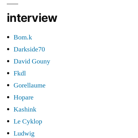
interview
Bom.k
Darkside70
David Gouny
Fkdl
Gorellaume
Hopare
Kashink
Le Cyklop
Ludwig