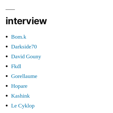
interview
Bom.k
Darkside70
David Gouny
Fkdl
Gorellaume
Hopare
Kashink
Le Cyklop