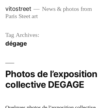
Skip
vitostreet
News & photos from
to
Paris Steet art
content
Tag Archives:
dégage
Photos de l’exposition
collective DEGAGE
Quelques photos de l’exposition collective