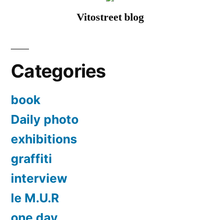
Vitostreet blog
2011]”
Categories
book
Daily photo
exhibitions
graffiti
interview
le M.U.R
one day