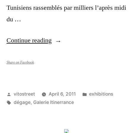
Tunisiens rassemblés par milliers l’après midi
du …
“Exposition
Continue reading
collective
:
Share on Facebook
Dégage
[du
Posted
Posted
vitostreet
April 6, 2011
exhibitions
15
by
Tags:
in
dégage
,
Galerie Itinerrance
au
30
avril