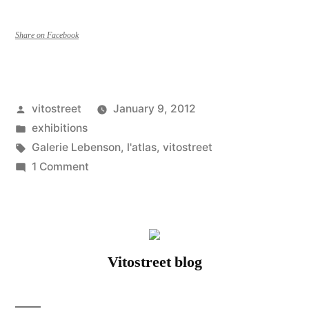
à
la
Share on Facebook
Galerie
Lebenson
Posted
vitostreet
January 9, 2012
du
by
Posted
exhibitions
21/01
in
Tags:
Galerie Lebenson
,
l'atlas
,
vitostreet
on
1 Comment
au
L’ATLAS
18/02/12”
à
la
Galerie
Vitostreet blog
Lebenson
du
21/01