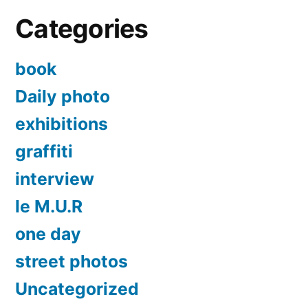
au
Categories
18/02/12
book
Daily photo
exhibitions
graffiti
interview
le M.U.R
one day
street photos
Uncategorized