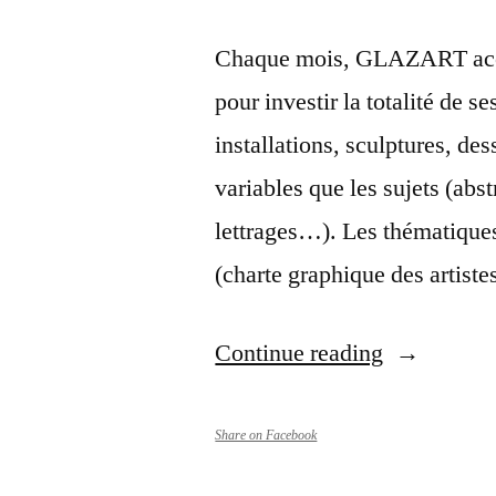
Chaque mois, GLAZART accuei
pour investir la totalité de s
installations, sculptures, de
variables que les sujets (abst
lettrages…). Les thématiques
(charte graphique des artist
“Expo
Continue reading
Duster132
,
Share on Facebook
lyl,