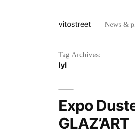
Skip
to
vitostreet
News & pho
content
Tag Archives:
lyl
Expo Duster
GLAZ’ART