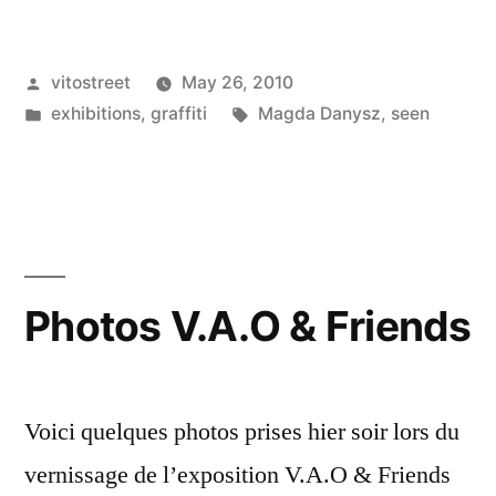
[29.05
–
Posted
vitostreet
May 26, 2010
26.06.2010]”
by
Posted
Tags:
exhibitions
,
graffiti
Magda Danysz
,
seen
in
Photos V.A.O & Friends
Voici quelques photos prises hier soir lors du
vernissage de l’exposition V.A.O & Friends