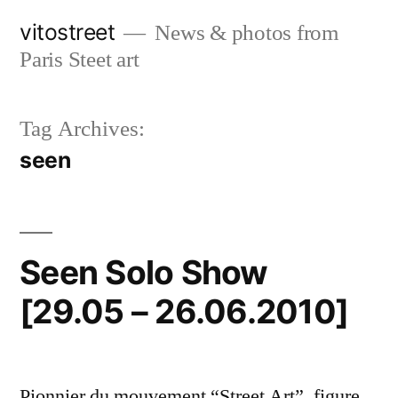
Skip
vitostreet
News & photos from
to
Paris Steet art
content
Tag Archives:
seen
Seen Solo Show
[29.05 – 26.06.2010]
Pionnier du mouvement “Street Art”, figure