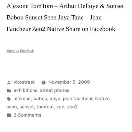
Alexone TomTom – Arthur Delloye & Sunset
Babou Sunset Seen Jaya Tanc – Jean
Faucheur Zen2 Native Share on Facebook
Share on Facebook
Posted
vitostreet
November 5, 2009
by
Posted
exhibitions
,
street photos
in
Tags:
alexone
,
babou
,
Jaya
,
jean faucheur
,
Native
,
seen
,
sunset
,
tomtom
,
vao
,
zen2
on
3 Comments
Photos
V.A.O