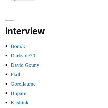
interview
Bom.k
Darkside70
David Gouny
Fkdl
Gorellaume
Hopare
Kashink