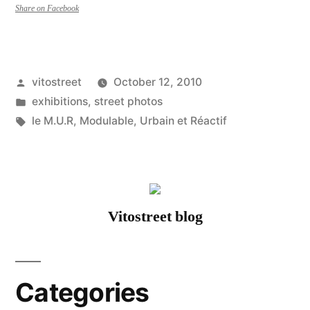
réunis
Share on Facebook
pour
fêter
Posted
vitostreet
October 12, 2010
l’anniversaire
by
Posted
exhibitions
,
street photos
du
in
Tags:
le M.U.R
,
Modulable
,
Urbain et Réactif
M.U.R.”
Vitostreet blog
Categories