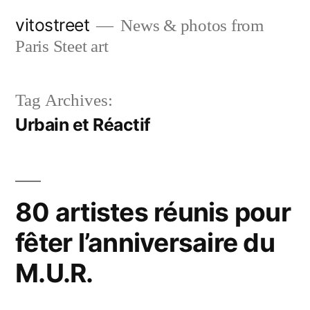
Skip
vitostreet
News & photos from
to
Paris Steet art
content
Tag Archives:
Urbain et Réactif
80 artistes réunis pour
fêter l’anniversaire du
M.U.R.