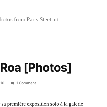
tos from Paris Steet art
 Roa [Photos]
on
010
1 Comment
Exposition
Roa
 sa première exposition solo à la galerie
[Photos]