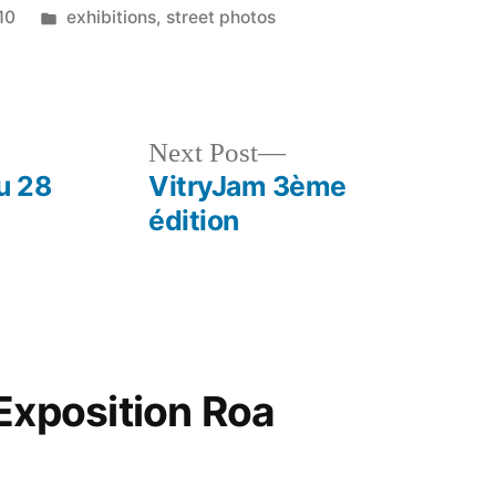
Posted
10
exhibitions
,
street photos
in
Next
Next Post
post:
u 28
VitryJam 3ème
édition
Exposition Roa