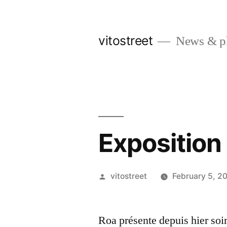
Skip
to
vitostreet
News & pho
content
Exposition
Posted
vitostreet
February 5, 2
by
Roa présente depuis hier soir