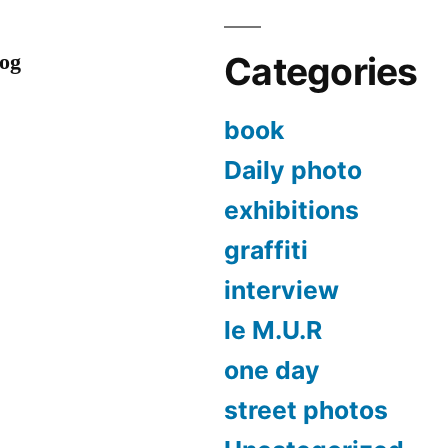
log
Categories
book
Daily photo
exhibitions
graffiti
interview
le M.U.R
one day
street photos