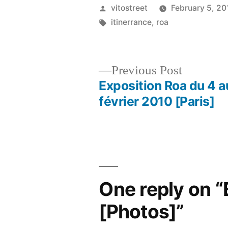
Posted
vitostreet
February 5, 20
by
Tags:
itinerrance
,
roa
Previous
Previous Post
post:
Exposition Roa du 4 a
Post
février 2010 [Paris]
navigation
One reply on “
[Photos]”