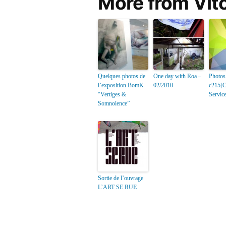
More from Vit
Quelques photos de
One day with Roa –
Photos
l’exposition BomK
02/2010
c215[
“Vertiges &
Servic
Somnolence”
Sortie de l’ouvrage
L’ART SE RUE