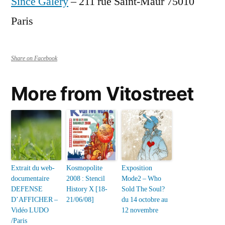
Since Galery
– 211 rue Saint-Maur 75010
Paris
Share on Facebook
More from Vitostreet
Extrait du web-
Kosmopolite
Exposition
documentaire
2008 : Stencil
Mode2 – Who
DEFENSE
History X [18-
Sold The Soul?
D’AFFICHER –
21/06/08]
du 14 octobre au
Vidéo LUDO
12 novembre
/Paris