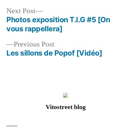
Next
Next Post
post:
Photos exposition T.I.G #5 [On
Post
vous rappellera]
navigation
Previous
Previous Post
post:
Les sillons de Popof [Vidéo]
Vitostreet blog