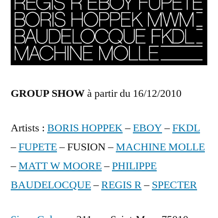
GROUP SHOW
à partir du 16/12/2010
Artists :
BORIS HOPPEK
–
EBOY
–
FKDL
–
FUPETE
– FUSION –
MACHINE MOLLE
–
MATT W MOORE
–
PHILIPPE
BAUDELOCQUE
–
REGIS R
–
SPECTER