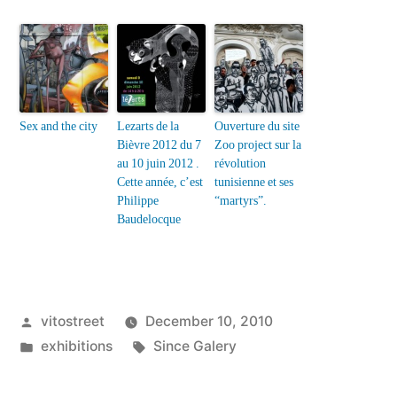
Sex and the city
Lezarts de la
Ouverture du site
Bièvre 2012 du 7
Zoo project sur la
au 10 juin 2012 .
révolution
Cette année, c’est
tunisienne et ses
Philippe
“martyrs”.
Baudelocque
Posted
vitostreet
December 10, 2010
by
Posted
Tags:
exhibitions
Since Galery
in