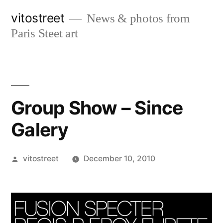
Skip
vitostreet
News & photos from
to
Paris Steet art
content
Group Show – Since
Galery
Posted
vitostreet
December 10, 2010
by