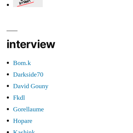
interview
Bom.k
Darkside70
David Gouny
Fkdl
Gorellaume
Hopare
Kashink