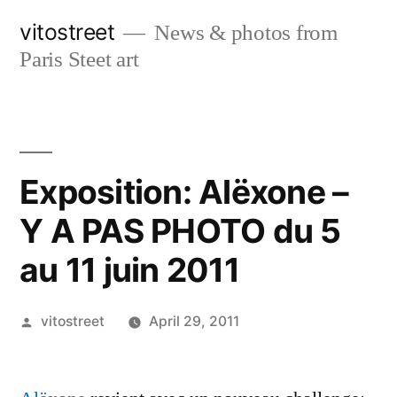
Skip
vitostreet
News & photos from
to
Paris Steet art
content
Exposition: Alëxone –
Y A PAS PHOTO du 5
au 11 juin 2011
Posted
vitostreet
April 29, 2011
by