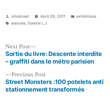
Posted
Posted
vitostreet
April 29, 2011
exhibitions
by
Tags:
in
alexone
,
Galerie L.J
Next
Next Post
post:
Sortie du livre: Descente interdite
Post
– graffiti dans le métro parisien
navigation
Previous
Previous Post
post:
Street Monsters :100 potelets anti
stationnement transformés