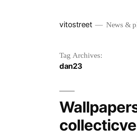
Skip
to
vitostreet
News & pho
content
Tag Archives:
dan23
Wallpaper
collecticve