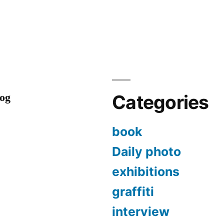
in
Wallpapers
1280
x
800
By
Dan23
+
log
Categories
Expo
collecticve
book
Glaz’ARt
Daily photo
exhibitions
graffiti
interview