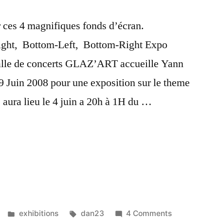
r ces 4 magnifiques fonds d’écran.
ight, Bottom-Left, Bottom-Right Expo
lle de concerts GLAZ’ART accueille Yann
 Juin 2008 pour une exposition sur le theme
 aura lieu le 4 juin a 20h à 1H du …
s
Posted
Tags:
on
exhibitions
dan23
4 Comments