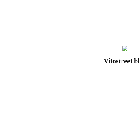
by
Dan23
+
Expo
collecticve
Glaz’ARt”
Vitostreet b