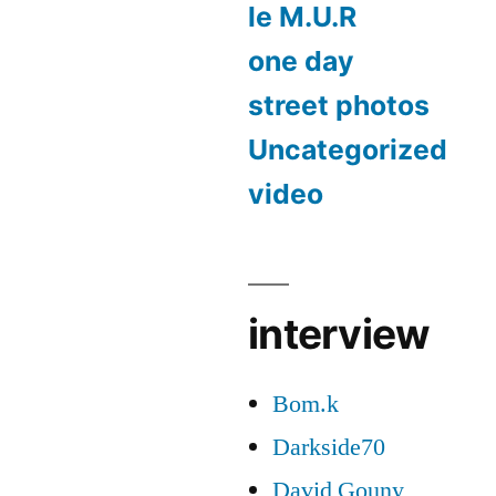
le M.U.R
one day
street photos
Uncategorized
video
interview
Bom.k
Darkside70
David Gouny