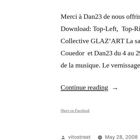
Merci à Dan23 de nous offri
Download: Top-Left, Top-R
Collective GLAZ’ART La sa
Couedor et Dan23 du 4 au 29
de la musique. Le vernissage
“Wallpaper
Continue reading
1280
x
Share on Facebook
800
By
Posted
vitostreet
May 28, 2008