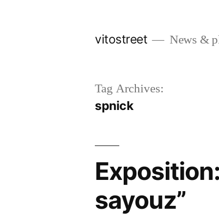
Skip
to
vitostreet
News & pho
content
Tag Archives:
spnick
Exposition
sayouz”