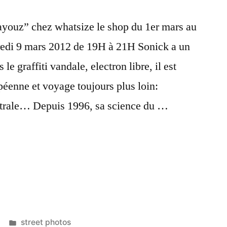
ayouz” chez whatsize le shop du 1er mars au
dredi 9 mars 2012 de 19H à 21H Sonick a un
e graffiti vandale, electron libre, il est
péenne et voyage toujours plus loin:
trale… Depuis 1996, sa science du …
:
Posted
street photos