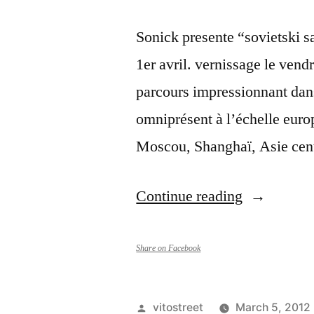
Sonick presente “sovietski s
1er avril. vernissage le ven
parcours impressionnant dans l
omniprésent à l’échelle euro
Moscou, Shanghaï, Asie cen
“Exposition
Continue reading
Sonick
presente
Share on Facebook
“sovietski
sayouz””
Posted
vitostreet
March 5, 2012