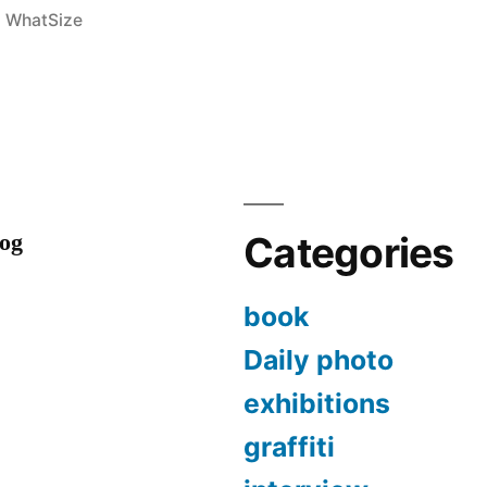
in
,
WhatSize
log
Categories
book
Daily photo
exhibitions
graffiti