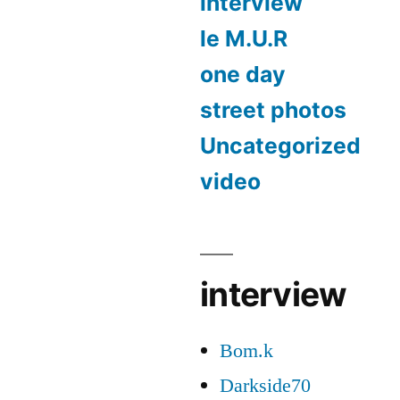
interview
le M.U.R
one day
street photos
Uncategorized
video
interview
Bom.k
Darkside70