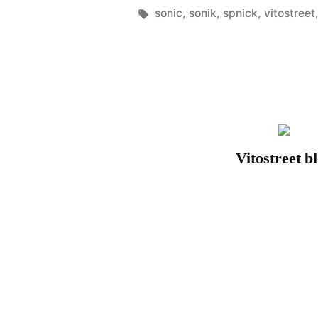
by
Tags:
sonic
,
sonik
,
spnick
,
vitostreet
Vitostreet b