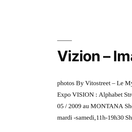
by
au
public
leurs
travaux
Vizion – I
sur
différents
supports”
photos By Vitostreet – Le M
Expo VISION : Alphabet Stre
05 / 2009 au MONTANA Shop 
mardi -samedi,11h-19h30 Sh