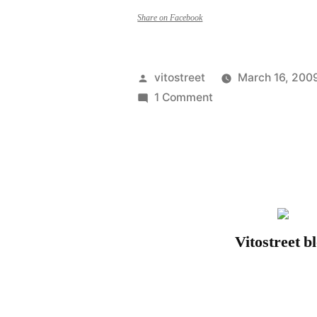
Share on Facebook
Posted
vitostreet
March 16, 200
by
on
1 Comment
Vizion
–
Image
pack
Vol2
Vitostreet b