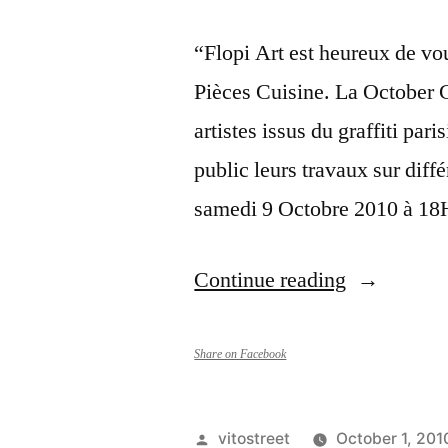
“Flopi Art est heureux de vo
Pièces Cuisine. La October Gr
artistes issus du graffiti par
public leurs travaux sur diff
samedi 9 Octobre 2010 à 18
“Ecraz,
Continue reading
Tvrbo
et
Share on Facebook
Vizion
exposent
Posted
vitostreet
October 1, 201