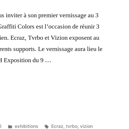
us inviter à son premier vernissage au 3
affiti Colors est l’occasion de réunir 3
isien. Ecraz, Tvrbo et Vizion exposent au
érents supports. Le vernissage aura lieu le
H Exposition du 9 …
Posted
Tags:
0
exhibitions
Ecraz
,
tvrbo
,
vizion