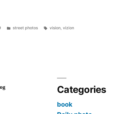
Posted
Tags:
9
street photos
vision
,
vizion
in
log
Categories
book