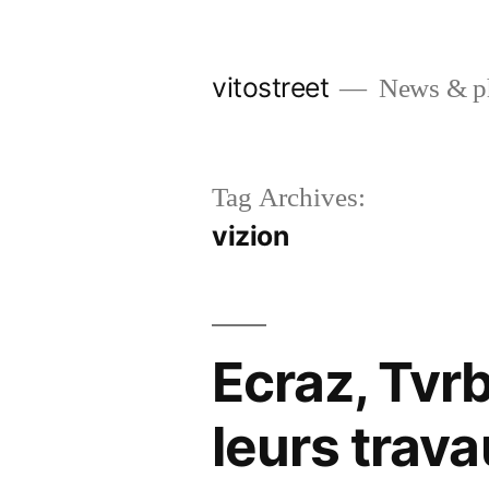
Skip
to
vitostreet
News & pho
content
Tag Archives:
vizion
Ecraz, Tvr
leurs trava