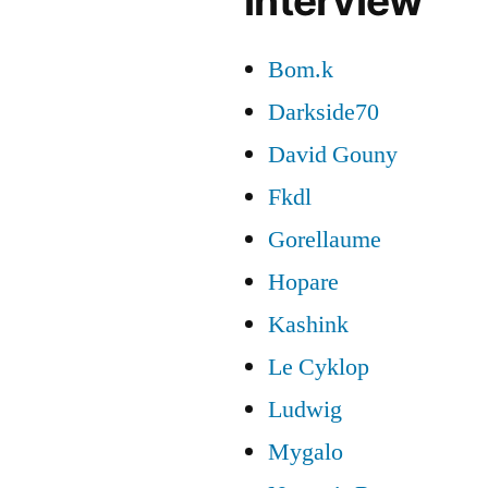
interview
Bom.k
Darkside70
David Gouny
Fkdl
Gorellaume
Hopare
Kashink
Le Cyklop
Ludwig
Mygalo