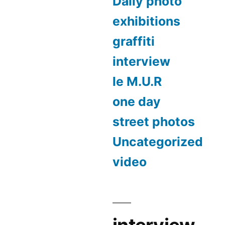
Daily photo
exhibitions
graffiti
interview
le M.U.R
one day
street photos
Uncategorized
video