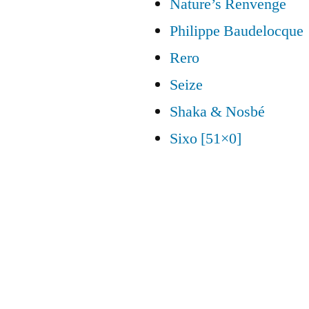
Nature’s Renvenge
Philippe Baudelocque
Rero
Seize
Shaka & Nosbé
Sixo [51×0]