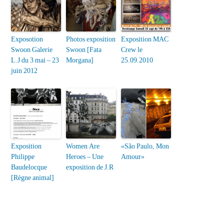
Exposotion
Photos exposition
Exposition MAC
Swoon Galerie
Swoon [Fata
Crew le
L.J du 3 mai – 23
Morgana]
25.09.2010
juin 2012
Exposition
Women Are
«São Paulo, Mon
Philippe
Heroes – Une
Amour»
Baudelocque
exposition de J.R
[Règne animal]