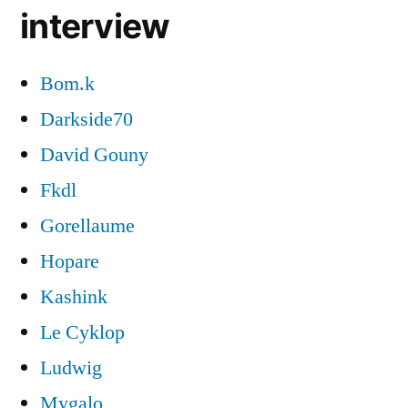
interview
Bom.k
Darkside70
David Gouny
Fkdl
Gorellaume
Hopare
Kashink
Le Cyklop
Ludwig
Mygalo