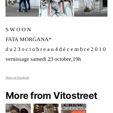
S W O O N
FATA MORGANA*
d u 2 3 o c t o b r e a u 4 d é c e m b r e 2 0 1 0
vernissage samedi 23 octobre,19h
Share on Facebook
More from Vitostreet