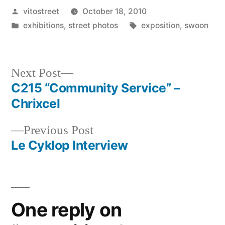
Posted
vitostreet
October 18, 2010
by
Posted
Tags:
exhibitions
,
street photos
exposition
,
swoon
in
Next
Next Post
post:
C215 “Community Service” –
Post
Chrixcel
navigation
Previous
Previous Post
post:
Le Cyklop Interview
One reply on