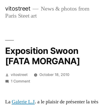
Skip
vitostreet
News & photos from
to
Paris Steet art
content
Exposition Swoon
[FATA MORGANA]
Posted
vitostreet
October 18, 2010
by
on
1 Comment
Exposition
Swoon
La
Galerie L.J
[FATA
. a le plaisir de présenter la très