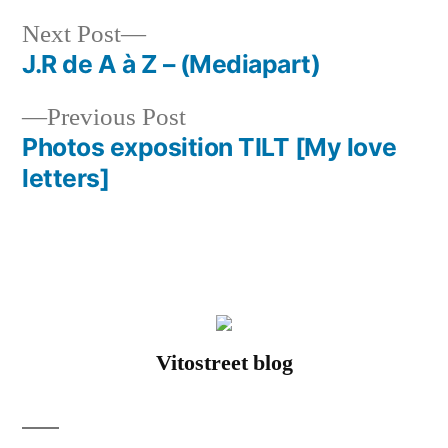
Next
Next Post
post:
J.R de A à Z – (Mediapart)
Post
Previous
Previous Post
navigation
post:
Photos exposition TILT [My love
letters]
Vitostreet blog