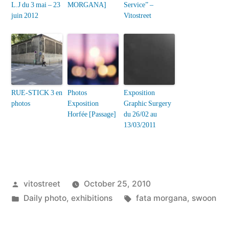
L.J du 3 mai – 23
MORGANA]
Service” –
juin 2012
Vitostreet
RUE-STICK 3 en
Photos
Exposition
photos
Exposition
Graphic Surgery
Horfée [Passage]
du 26/02 au
13/03/2011
Posted
vitostreet
October 25, 2010
by
Posted
Tags:
Daily photo
,
exhibitions
fata morgana
,
swoon
in