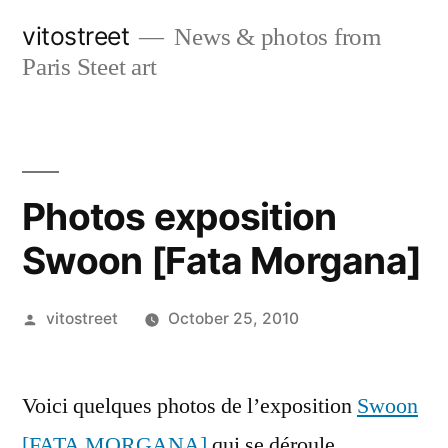
Skip
vitostreet
News & photos from
to
Paris Steet art
content
Photos exposition
Swoon [Fata Morgana]
Posted
vitostreet
October 25, 2010
by
Voici quelques photos de l’exposition
Swoon
[FATA MORGANA]
qui se déroule