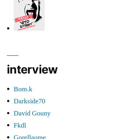
interview
Bom.k
Darkside70
David Gouny
Fkdl
Gorellaume