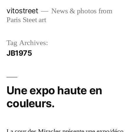
Skip
vitostreet
News & photos from
to
Paris Steet art
content
Tag Archives:
JB1975
Une expo haute en
couleurs.
La cour des Miracles présente une expo/déco