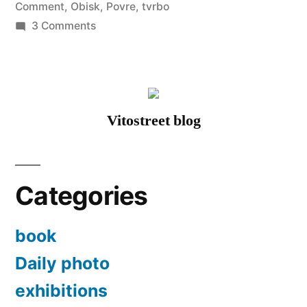
Comment
,
Obisk
,
Povre
,
tvrbo
on
3 Comments
Une
expo
haute
en
Vitostreet blog
couleurs.
Categories
book
Daily photo
exhibitions