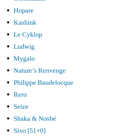
Hopare
Kashink
Le Cyklop
Ludwig
Mygalo
Nature’s Renvenge
Philippe Baudelocque
Rero
Seize
Shaka & Nosbé
Sixo [51×0]