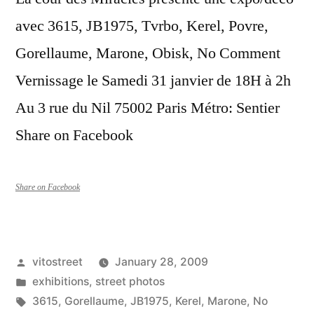
avec 3615, JB1975, Tvrbo, Kerel, Povre,
Gorellaume, Marone, Obisk, No Comment
Vernissage le Samedi 31 janvier de 18H à 2h
Au 3 rue du Nil 75002 Paris Métro: Sentier
Share on Facebook
Share on Facebook
Posted
vitostreet
January 28, 2009
by
Posted
exhibitions
,
street photos
in
Tags:
3615
,
Gorellaume
,
JB1975
,
Kerel
,
Marone
,
No