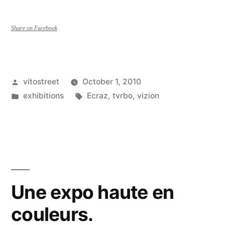
Tvrbo
et
Share on Facebook
Vizion
exposent
Posted
vitostreet
October 1, 2010
au
by
Posted
Tags:
exhibitions
Ecraz
,
tvrbo
,
vizion
public
in
leurs
travaux
sur
différents
Une expo haute en
supports”
couleurs.