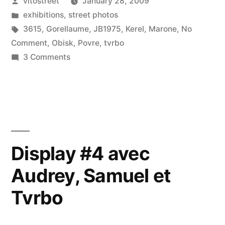
Posted
vitostreet
January 28, 2009
by
Posted
exhibitions
,
street photos
in
Tags:
3615
,
Gorellaume
,
JB1975
,
Kerel
,
Marone
,
No
Comment
,
Obisk
,
Povre
,
tvrbo
on
3 Comments
Une
expo
haute
en
couleurs.
Display #4 avec
Audrey, Samuel et
Tvrbo