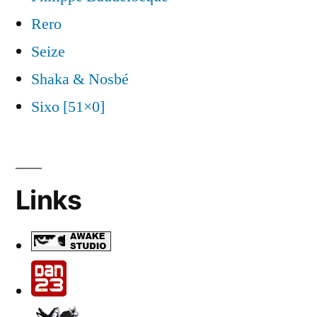
Rero
Seize
Shaka & Nosbé
Sixo [51×0]
Links