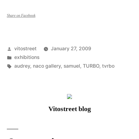
#4
avec
Share on Facebook
Audrey,
Samuel
Posted
vitostreet
January 27, 2009
et
by
Posted
exhibitions
Tvrbo”
in
Tags:
audrey
,
naco gallery
,
samuel
,
TURBO
,
tvrbo
Vitostreet blog