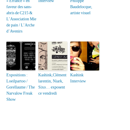
« Errance » en
Interview
Philippe
faveur des sans-
Baudelocque,
abris de C215 &
artiste visuel
L’Association Mie
de pain / L’Arche
d’Avenirs
Expositions :
Kashink,Clément
Kashink
Loeilpartoo /
larentin, Niark,
Interview
Gorellaume / The
Sixo… exposent
Narvalow Freak
ce vendredi
Show