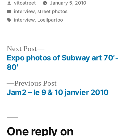
Posted
vitostreet
January 5, 2010
by
Posted
interview
,
street photos
in
Tags:
interview
,
Loeilpartoo
Next
Next Post
post:
Expo photos of Subway art 70′-
Post
80′
navigation
Previous
Previous Post
post:
Jam2 – le 9 & 10 janvier 2010
One reply on