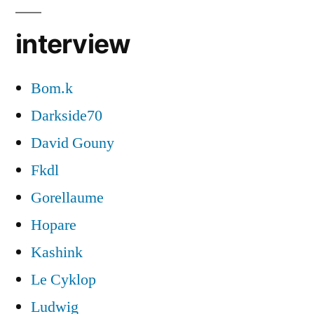
interview
Bom.k
Darkside70
David Gouny
Fkdl
Gorellaume
Hopare
Kashink
Le Cyklop
Ludwig