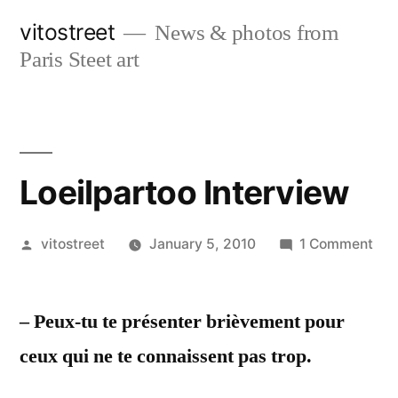
Skip
vitostreet
News & photos from
to
Paris Steet art
content
Loeilpartoo Interview
Posted
on
vitostreet
January 5, 2010
1 Comment
by
Loe
Int
– Peux-tu te présenter brièvement pour
ceux qui ne te connaissent pas trop.