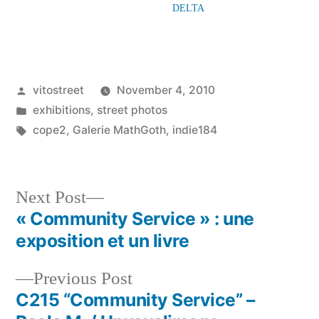
DELTA
Posted
vitostreet
November 4, 2010
by
Posted
exhibitions
,
street photos
in
Tags:
cope2
,
Galerie MathGoth
,
indie184
Next
Next Post
post:
« Community Service » : une
Post
exposition et un livre
navigation
Previous
Previous Post
post:
C215 “Community Service” –