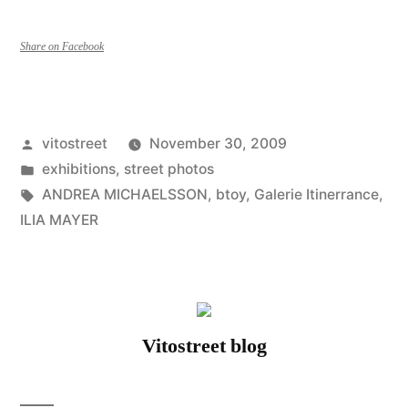
BTOY
du
Share on Facebook
10/12/2009
au
Posted
vitostreet
November 30, 2009
23/01/2010”
by
Posted
exhibitions
,
street photos
in
Tags:
ANDREA MICHAELSSON
,
btoy
,
Galerie Itinerrance
,
ILIA MAYER
Vitostreet blog