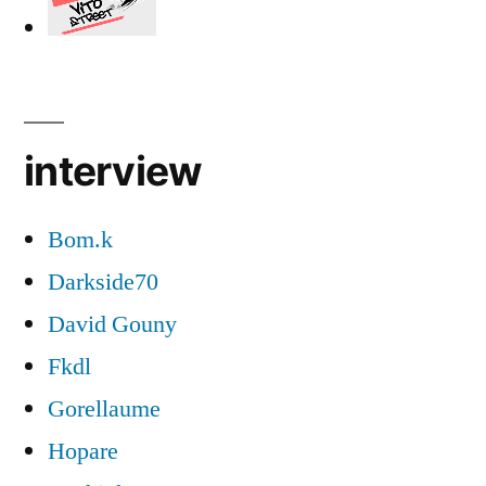
interview
Bom.k
Darkside70
David Gouny
Fkdl
Gorellaume
Hopare