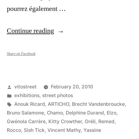
pourrez également …
“Exposition
Continue reading
Aller
–
Share on Facebook
Retour
:
Posted
vitostreet
February 20, 2010
Rencontres
by
Posted
exhibitions
,
street photos
graphiques
in
Tags:
Anouk Ricard
,
ARTICHO
,
Brecht Vandenbroucke
,
Bruno Salamone
,
Chamo
,
Delphine Durand
,
Elzo
,
Paris
Gwénola Carrère
,
Kitty Crowther
,
Oréli
,
Remed
,
–
Rocco
,
Sish Tick
,
Vincent Mathy
,
Yassine