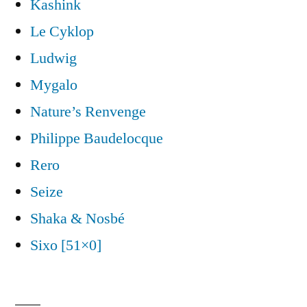
Kashink
Le Cyklop
Ludwig
Mygalo
Nature’s Renvenge
Philippe Baudelocque
Rero
Seize
Shaka & Nosbé
Sixo [51×0]