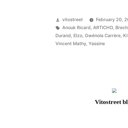
Retour
:
Posted
vitostreet
February 20, 
by
Tags:
Anouk Ricard
,
ARTICHO
,
Brech
Rencontres
Durand
,
Elzo
,
Gwénola Carrère
,
Ki
graphiques
Vincent Mathy
,
Yassine
Paris
–
Bruxelles”
Vitostreet b