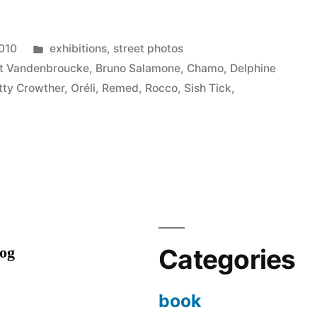
Posted
2010
exhibitions
,
street photos
in
t Vandenbroucke
,
Bruno Salamone
,
Chamo
,
Delphine
tty Crowther
,
Oréli
,
Remed
,
Rocco
,
Sish Tick
,
log
Categories
book