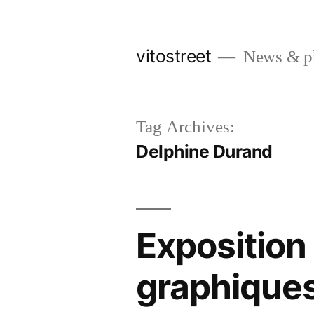
Skip
to
vitostreet
News & pho
content
Tag Archives:
Delphine Durand
Exposition 
graphiques