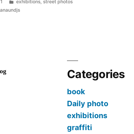
Posted
11
exhibitions
,
street photos
in
janaundjs
ns]
”
log
Categories
book
Daily photo
exhibitions
graffiti