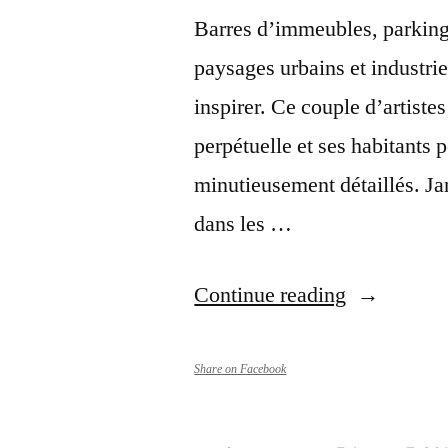
Barres d’immeubles, parking
paysages urbains et industrie
inspirer. Ce couple d’artistes
perpétuelle et ses habitants 
minutieusement détaillés. Ja
dans les …
“Expositio
Continue reading
Jana
&
Share on Facebook
Js