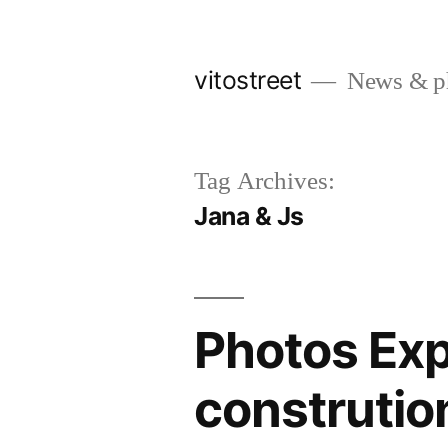
Skip
to
vitostreet
News & pho
content
Tag Archives:
Jana & Js
Photos Exp
construtio