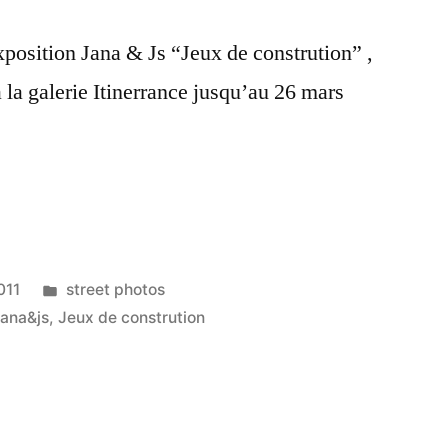
xposition Jana & Js “Jeux de constrution” ,
 la galerie Itinerrance jusqu’au 26 mars
Posted
011
street photos
in
jana&js
,
Jeux de constrution