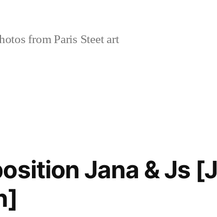
tos from Paris Steet art
osition Jana & Js [
n]