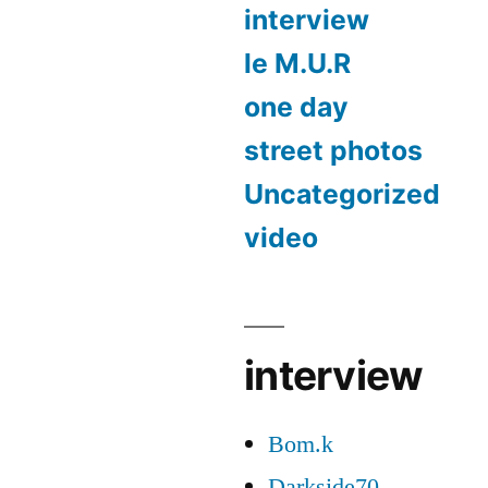
interview
le M.U.R
one day
street photos
Uncategorized
video
interview
Bom.k
Darkside70