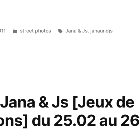
Posted
Tags:
011
street photos
Jana & Js
,
janaundjs
in
 Jana & Js [Jeux de
ons] du 25.02 au 2