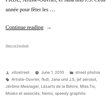
année pour fêter les …
“Lézarts
Continue reading
de
la
Share on Facebook
Bièvre
2010”
Posted
Posted
vitostreet
June 1, 2010
street photos
by
Tags:
in
Artiste-Ouvrier
,
fkdl
,
Jana und J.S
,
jef aérosol
,
Jérôme Mesnager
,
Lézarts de la Bièvre
,
Miss.Tic
,
Mosko et associés
,
Nemo
,
speedy graphito