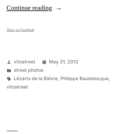
“Lezarts
Continue reading
de
la
Share on Facebook
Bièvre
2012
Posted
vitostreet
May 31, 2012
du
by
Posted
street photos
7
in
Tags:
Lézarts de la Bièvre
,
Philippe Baudelocque
,
vitostreet
au
10
juin
2012