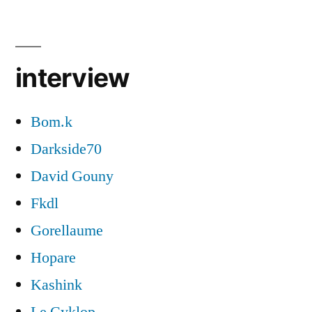
interview
Bom.k
Darkside70
David Gouny
Fkdl
Gorellaume
Hopare
Kashink