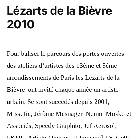
.
Lézarts de la Bièvre
Cette
2010
année,
c’est
Philippe
Pour baliser le parcours des portes ouvertes
Baudelocque”
des ateliers d’artistes des 13ème et 5ème
arrondissements de Paris les Lézarts de la
Bièvre ont invité chaque année un artiste
urbain. Se sont succédés depuis 2001,
Miss.Tic, Jérôme Mesnager, Nemo, Mosko et
Associés, Speedy Graphito, Jef Aerosol,
FKDL, Artiste-Ouvrier, et Jana und J.S. Cette