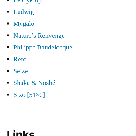
Le Cyklop
Ludwig
Mygalo
Nature’s Renvenge
Philippe Baudelocque
Rero
Seize
Shaka & Nosbé
Sixo [51×0]
Links