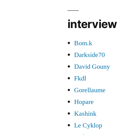
interview
Bom.k
Darkside70
David Gouny
Fkdl
Gorellaume
Hopare
Kashink
Le Cyklop