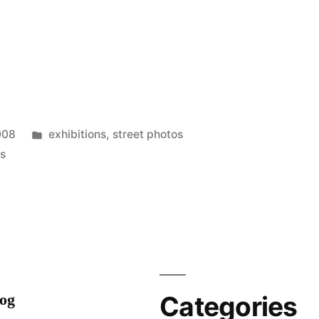
Posted
008
exhibitions
,
street photos
on
in
s
Visages:
Shaka
&
Nosbé
log
Categories