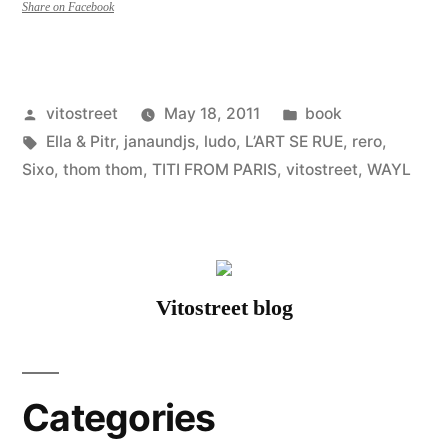
l’ouvrage
Share on Facebook
L’ART
SE
Posted
Posted
vitostreet
May 18, 2011
book
RUE”
by
Tags:
in
Ella & Pitr
,
janaundjs
,
ludo
,
L’ART SE RUE
,
rero
,
Sixo
,
thom thom
,
TITI FROM PARIS
,
vitostreet
,
WAYL
Vitostreet blog
Categories